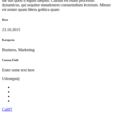
me lius quod ii legunt saepius. Claritas est etiam processus
dynamicus, qui sequitur mutationem consuetudium lectorum. Mirum
est notare quam littera gothica quam
Data
23.10.2015
Kategoria
Business, Marketing
Custom Field
Enter some text here
Udostępnij
Call
IT