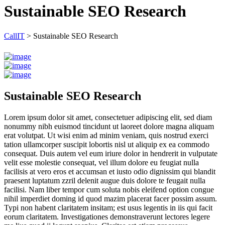
Sustainable SEO Research
CallIT
>
Sustainable SEO Research
Sustainable SEO Research
Lorem ipsum dolor sit amet, consectetuer adipiscing elit, sed diam
nonummy nibh euismod tincidunt ut laoreet dolore magna aliquam
erat volutpat. Ut wisi enim ad minim veniam, quis nostrud exerci
tation ullamcorper suscipit lobortis nisl ut aliquip ex ea commodo
consequat. Duis autem vel eum iriure dolor in hendrerit in vulputate
velit esse molestie consequat, vel illum dolore eu feugiat nulla
facilisis at vero eros et accumsan et iusto odio dignissim qui blandit
praesent luptatum zzril delenit augue duis dolore te feugait nulla
facilisi. Nam liber tempor cum soluta nobis eleifend option congue
nihil imperdiet doming id quod mazim placerat facer possim assum.
Typi non habent claritatem insitam; est usus legentis in iis qui facit
eorum claritatem. Investigationes demonstraverunt lectores legere